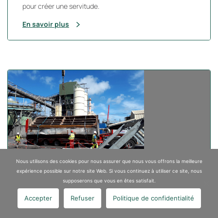
pour créer une servitude.
En savoir plus
Nous utilisons des cookies pour nous assurer que nous vous offrons la meilleure
expérience possible sur notre site Web. Si vous continuez à utiliser ce site, nous
supposerons que vous en êtes satisfait.
Désamiantage d'une Centrale
Accepter
Refuser
Politique de confidentialité
Thermique - La Réunion (97)