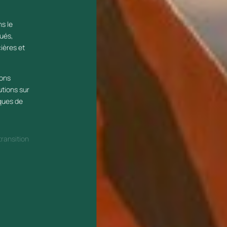
s le
lués,
ières et
nons
utions sur
ques de
transition