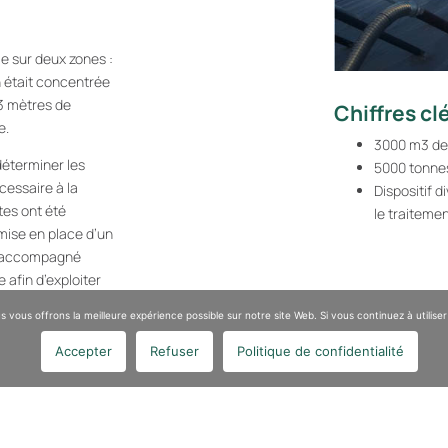
tie sur deux zones :
n était concentrée
3 mètres de
Chiffres cl
e.
3000 m3 de
déterminer les
5000 tonne
cessaire à la
Dispositif d
tes ont été
le traiteme
 mise en place d’un
, accompagné
 afin d’exploiter
 vous offrons la meilleure expérience possible sur notre site Web. Si vous continuez à utiliser
Accepter
Refuser
Politique de confidentialité