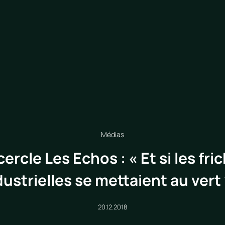
Médias
cercle Les Echos : « Et si les fri
dustrielles se mettaient au vert 
20.12.2018