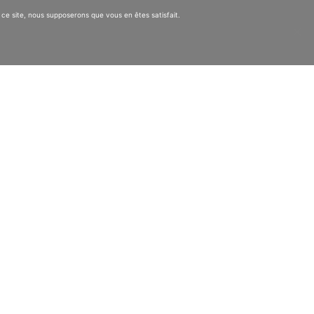
 ce site, nous supposerons que vous en êtes satisfait.
e suivant
 29 janvier, François Bouché, PDG de VALGO,
pé à l’émission de Green …
uite
Nous rejoindre
Nous contacter