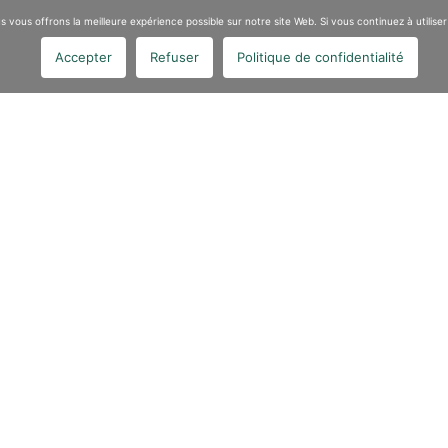
 vous offrons la meilleure expérience possible sur notre site Web. Si vous continuez à utiliser
Articl
Accepter
Refuser
Politique de confidentialité
ec,
Le mardi
a partici
Lire la s
Qui sommes-nous
Une entreprise agréée dans la dépollution et le désamiantage
L’amiante dans l’histoire