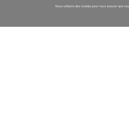
Nous utilisons des cookies pour nous assurer que nous
Article précédent
A l’occasion du 40ème anniversaire de Pollut
VALGO est parti à la rencontre de ses …
Lire la suite
Nos savoirs-faire
Travaux de désamiantage
Techniques de dépollution des sols