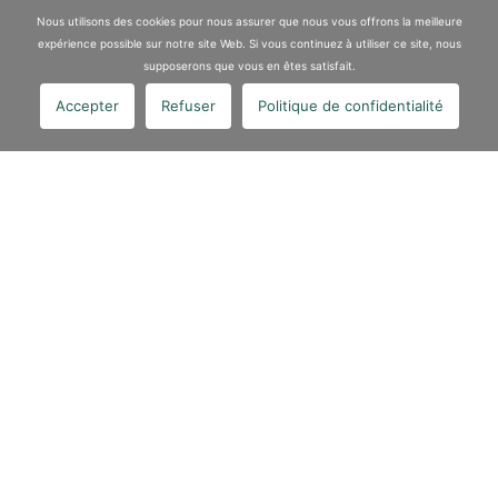
Nous utilisons des cookies pour nous assurer que nous vous offrons la meilleure
expérience possible sur notre site Web. Si vous continuez à utiliser ce site, nous
supposerons que vous en êtes satisfait.
Accepter
Refuser
Politique de confidentialité
Article précédent
Le groupe VALGO a procédé au curage et à la dépose des
bâtiments EVERYDAY à …
Lire la suite
Article suivant