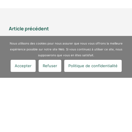
Article précédent
Retenu par le tribunal de commerce pour dépolluer et
Nous utilisons des cookies pour nous assurer que nous vous offrons la meilleure
aménager le site de l’ancienne raffinerie …
expérience possible sur notre site Web. Si vous continuez à utiliser ce site, nous
supposerons que vous en êtes satisfait.
Lire la suite
Accepter
Refuser
Politique de confidentialité
Article suivant
VALGO, ETI française spécialisée dans la dépollution des sols
et la reconversion des friches industrielles, …
Lire la suite