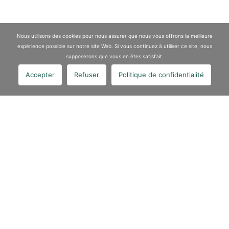
Nous utilisons des cookies pour nous assurer que nous vous offrons la meilleure
expérience possible sur notre site Web. Si vous continuez à utiliser ce site, nous
supposerons que vous en êtes satisfait.
Accepter
Refuser
Politique de confidentialité
Article précédent
Les 27 et 28 novembre 2024, retrouvez VALGO au stand D19
du Salon PETROCHYMIA à …
Lire la suite