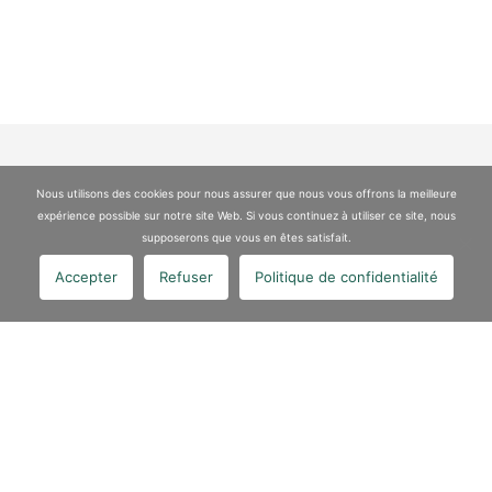
Nous utilisons des cookies pour nous assurer que nous vous offrons la meilleure
Article précédent
expérience possible sur notre site Web. Si vous continuez à utiliser ce site, nous
Delphine Defrance, Directrice RSE et Céline Bouché,
supposerons que vous en êtes satisfait.
Happiness Officer chez VALGO Groupe partagent leurs
Accepter
Refuser
Politique de confidentialité
expériences …
Lire la suite