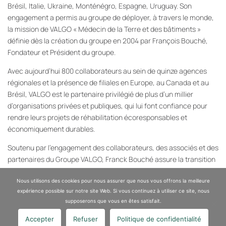
Brésil, Italie, Ukraine, Monténégro, Espagne, Uruguay. Son
engagement a permis au groupe de déployer, à travers le monde,
la mission de VALGO « Médecin de la Terre et des bâtiments »
définie dès la création du groupe en 2004 par François Bouché,
Fondateur et Président du groupe.
Avec aujourd’hui 800 collaborateurs au sein de quinze agences
régionales et la présence de filiales en Europe, au Canada et au
Brésil, VALGO est le partenaire privilégié de plus d’un millier
d’organisations privées et publiques, qui lui font confiance pour
rendre leurs projets de réhabilitation écoresponsables et
économiquement durables.
Soutenu par l’engagement des collaborateurs, des associés et des
partenaires du Groupe VALGO, Franck Bouché assure la transition
managériale et poursuivra la feuille de route définie sous la
présidence de François Bouché, en garantissant sa continuité au
Nous utilisons des cookies pour nous assurer que nous vous offrons la meilleure
expérience possible sur notre site Web. Si vous continuez à utiliser ce site, nous
travers d’une vision stratégique globale en ligne avec les valeurs
supposerons que vous en êtes satisfait.
et les objectifs de croissance du Groupe.
Accepter
Refuser
Politique de confidentialité