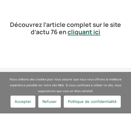
Découvrez l’article complet sur le site
d’actu 76 en
cliquant ici
Nous utilisons des cookies pour nous assurer que nous vous offrons la meilleure
expérience possible sur notre site Web. Si vous continuez à utiliser ce site, nous
Article précédent
supposerons que vous en êtes satisfait.
VALGO réalise les travaux de dépollution par désorption
Accepter
Refuser
Politique de confidentialité
thermique sur le site de l’îlot Stronglight.
Lire la suite