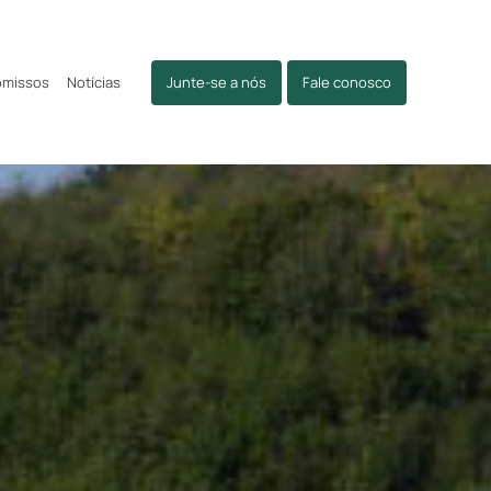
omissos
Notícias
Junte-se a nós
Fale conosco