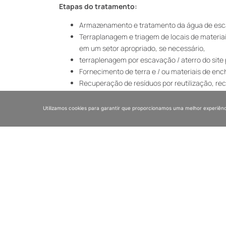
Etapas do tratamento:
Armazenamento e tratamento da água de esca
Terraplanagem e triagem de locais de materia
em um setor apropriado, se necessário,
terraplenagem por escavação / aterro do site
Fornecimento de terra e / ou materiais de en
Recuperação de resíduos por reutilização, reci
Eliminação fora do local de resíduos não recu
Reabilitação do site.
Utilizamos cookies para garantir que proporcionamos uma melhor experiênc
Tipo de poluição:
Os materiais afetados por HCT, P
Detalhes:
Localização:
dois municípios do departamento dos P
Duração do projeto:
7 meses