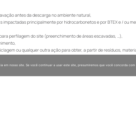
vação antes da descarga no ambiente natural,
is impactadas principalmente por hidrocarbonetos e por BTEX e / ou m
 para perfilagem do site (preenchimento de áreas escavadas, …),
chimento,
clagem ou qualquer outra ação para obter, a partir de resíduos, materiai
peráveis,
ia em nosso site. Se você continuar a usar este site, presumiremos que você concorda com 
AH, BTEX e metais serão evacuados.
irenéus Atlânticos.