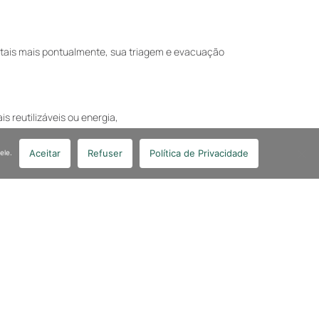
etais mais pontualmente, sua triagem e evacuação
s reutilizáveis ou energia,
Aceitar
Refuser
Política de Privacidade
ele.