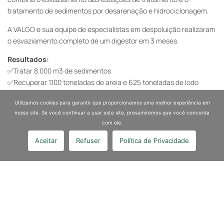
tratamento de sedimentos por desarenação e hidrociclonagem.
A VALGO e sua equipe de especialistas em despoluição realizaram
o esvaziamento completo de um digestor em 3 meses.
Resultados:
✅Tratar 8.000 m3 de sedimentos
✅Recuperar 1.100 toneladas de areia e 625 toneladas de lodo
Além disso, a VALGO, com a ajuda do seu parceiro Watertacks,
Utilizamos cookies para garantir que proporcionamos uma melhor experiência em
limpou 2 bacias de anóxia (falta de oxigénio) com o robô de nova
nosso site. Se você continuar a usar este site, presumiremos que você concorda
geração “Lisie”, totalmente imerso e controlado remotamente, que
com ele.
aspira o sedimento sem perturbar o tratamento da água.
Aceitar
Refuser
Política de Privacidade
Esta solução inovadora dá lugar de destaque à economia circular
com a recuperação de areia como material substituto do betão e
a eliminação de lamas num centro de compostagem.