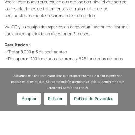
Veolia, este nuevo proceso en dos etapas combina el vaciado de
las instalaciones de tratamiento y el tratamiento de los
sedimentos mediante desarenado e hidrociclón.
VALGO y su equipo de expertos en descontaminación realizaron el
vaciado completo de un digestor en 3 meses.
Resultados :
✅Tratar 8.000 m3 de sedimentos
✅Recuperar 1.100 toneladas de arena y 625 toneladas de lodos
Además, VALGO, con la ayuda de su socio Watertacks, limpió 2
Utilizamos cookies para garantizar que proporcionamos la mejor experiencia
cuencas de anoxia (falta de oxígeno) con el robot de nueva
posible en nuestro sitio. Si usted continúa usando este sitio, supondremos que
generación «Lisie», totalmente sumergido y controlado a
usted está satisfecho con él.
distancia, que aspira los sedimentos sin alterar el tratamiento del
agua.
Aceptar
Refuser
Política de Privacidad
Esta innovadora solución da protagonismo a la economía circular
con la recuperación de arena como material sustituto del
hormigón y la eliminación de lodos en un centro de compostaje.