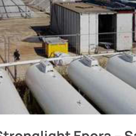
tronglight Epora – S