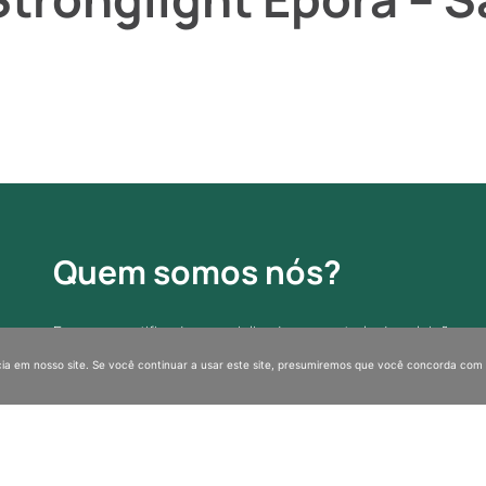
Quem somos nós?
Empresa certificada especializada em controle de poluição e 
de amianto.
ia em nosso site. Se você continuar a usar este site, presumiremos que você concorda com 