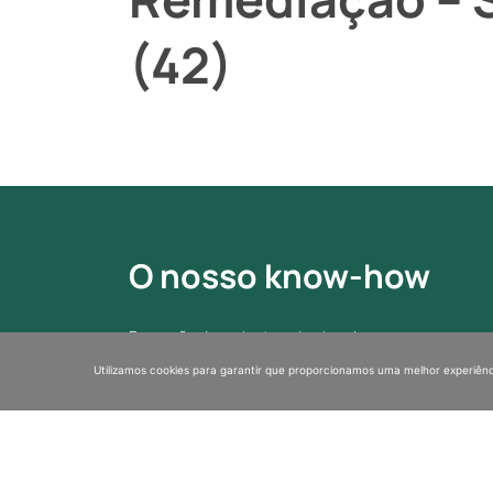
(42)
O nosso know-how
Remoção de amianto e de chumbo
Utilizamos cookies para garantir que proporcionamos uma melhor experiênc
Descontaminação dos solos
Servicos industriais