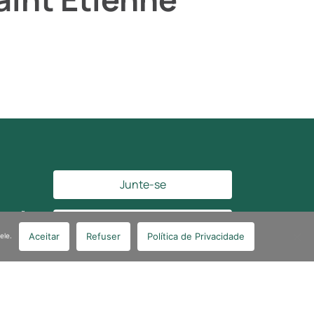
Junte-se
remoção
Fale conosco
Aceitar
Refuser
Política de Privacidade
ele.
Siga-nos