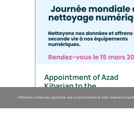
Appointment of Azad
Kibarian to the
presidency of VALGO
Utilizamos cookies para garantizar que proporcionamos la mejor experiencia posib
Group
The VALGO Group, a recognized international
player in decontamination and remediation of
industrial sites and buildings, announces the
appointment of Azad Kibarian to the position