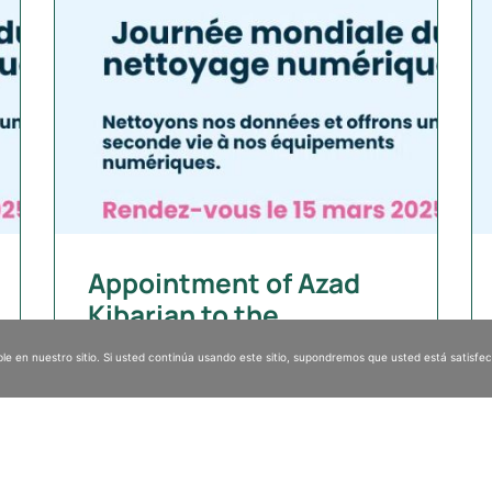
Appointment of Azad
Kibarian to the
presidency of VALGO
le en nuestro sitio. Si usted continúa usando este sitio, supondremos que usted está satisfec
Group
The VALGO Group, a recognized international
player in decontamination and remediation of
industrial sites and buildings, announces the
appointment of Azad Kibarian to the position